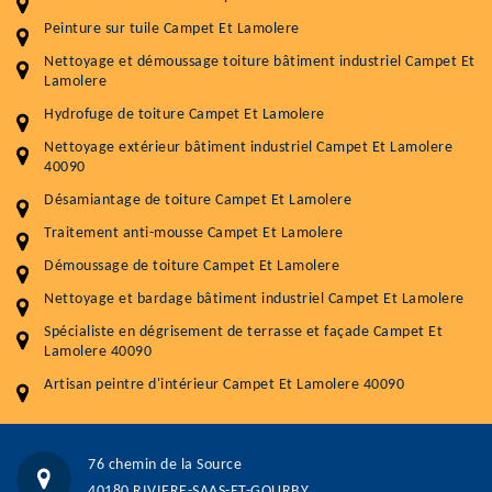
Entretenir votre toiture, c'est préserver sa
Peinture sur tuile Campet Et Lamolere
durabilité
Nettoyage et démoussage toiture bâtiment industriel Campet Et
Lamolere
Plus de 15 ans d'expérience en couverture et facade
Hydrofuge de toiture Campet Et Lamolere
Service
Prix au m²
Nettoyage extérieur bâtiment industriel Campet Et Lamolere
40090
Nettoyageb toiture
4 € / m²
Désamiantage de toiture Campet Et Lamolere
Démoussage toiture
9 € / m²
Traitement anti-mousse Campet Et Lamolere
Démoussage de toiture Campet Et Lamolere
Traitement hydrofuge toiture
9 € / m²
Nettoyage et bardage bâtiment industriel Campet Et Lamolere
5.0
(118avis)
Spécialiste en dégrisement de terrasse et façade Campet Et
Artisant local recommander
Lamolere 40090
Matériaux de qualité
Artisan peintre d'intérieur Campet Et Lamolere 40090
Professionnalisme et réactivité
05 33 06 15 63
07 80 39 28 74
76 chemin de la Source
76 chemin de la Source 40180 RIVIERE-SAAS-ET-GOURBY
40180 RIVIERE-SAAS-ET-GOURBY