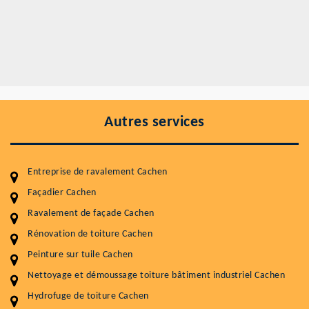
Autres services
Entreprise de ravalement Cachen
Façadier Cachen
Ravalement de façade Cachen
Entretenir votre toiture, c'est préserver sa
durabilité
Rénovation de toiture Cachen
Peinture sur tuile Cachen
Plus de 15 ans d'expérience en couverture et facade
Nettoyage et démoussage toiture bâtiment industriel Cachen
Service
Prix au m²
Hydrofuge de toiture Cachen