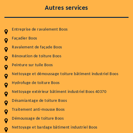
Autres services
Entreprise de ravalement Boos
Façadier Boos
Ravalement de façade Boos
Entretenir votre toiture, c'est préserver sa
durabilité
Rénovation de toiture Boos
Peinture sur tuile Boos
Plus de 15 ans d'expérience en couverture et facade
Nettoyage et démoussage toiture bâtiment industriel Boos
Service
Prix au m²
Hydrofuge de toiture Boos
Nettoyageb toiture
4 € / m²
Nettoyage extérieur bâtiment industriel Boos 40370
Désamiantage de toiture Boos
Démoussage toiture
9 € / m²
Traitement anti-mousse Boos
Traitement hydrofuge toiture
9 € / m²
Démoussage de toiture Boos
5.0
(118avis)
Nettoyage et bardage bâtiment industriel Boos