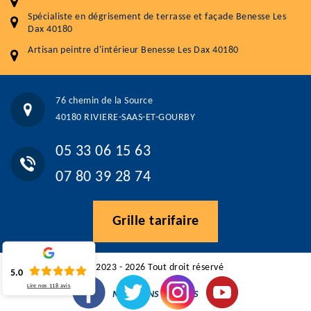
5.0
(118avis)
Spécialiste en dégrisement de terrasse et façade Benesse Les
Artisant local recommander
Dax 40180
Matériaux de qualité
Artisan peintre d'intérieur Benesse Les Dax 40180
Professionnalisme et réactivité
05 33 06 15 63
07 80 39 28 74
76 chemin de la Source
76 chemin de la Source 40180 RIVIERE-SAAS-ET-GOURBY
40180 RIVIERE-SAAS-ET-GOURBY
Vos données sont protégées
Réponse en moins de 24h
05 33 06 15 63
07 80 39 28 74
Grille tarifaire
©2023 - 2026 Tout droit réservé
5.0
Lire nos
118
avis
MENTIONS LÉGALES