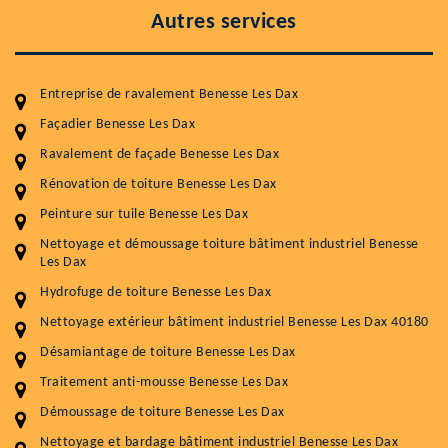
Autres services
Entreprise de ravalement Benesse Les Dax
Façadier Benesse Les Dax
Ravalement de façade Benesse Les Dax
Rénovation de toiture Benesse Les Dax
Entretenir votre toiture, c'est préserver sa
Peinture sur tuile Benesse Les Dax
durabilité
Nettoyage et démoussage toiture bâtiment industriel Benesse
Plus de 15 ans d'expérience en couverture et facade
Les Dax
Hydrofuge de toiture Benesse Les Dax
Service
Prix au m²
Nettoyage extérieur bâtiment industriel Benesse Les Dax 40180
Nettoyageb toiture
4 € / m²
Désamiantage de toiture Benesse Les Dax
Démoussage toiture
9 € / m²
Traitement anti-mousse Benesse Les Dax
Démoussage de toiture Benesse Les Dax
Traitement hydrofuge toiture
9 € / m²
Nettoyage et bardage bâtiment industriel Benesse Les Dax