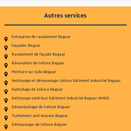
Autres services
Entreprise de ravalement Begaar
Façadier Begaar
Ravalement de façade Begaar
Entretenir votre toiture, c'est préserver sa
durabilité
Rénovation de toiture Begaar
Peinture sur tuile Begaar
Plus de 15 ans d'expérience en couverture et facade
Nettoyage et démoussage toiture bâtiment industriel Begaar
Service
Prix au m²
Hydrofuge de toiture Begaar
Nettoyageb toiture
4 € / m²
Nettoyage extérieur bâtiment industriel Begaar 40400
Désamiantage de toiture Begaar
Démoussage toiture
9 € / m²
Traitement anti-mousse Begaar
Traitement hydrofuge toiture
9 € / m²
Démoussage de toiture Begaar