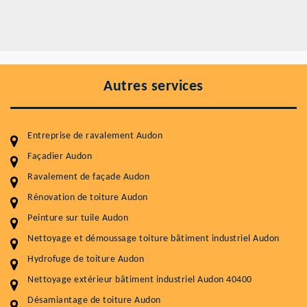
Autres services
Entreprise de ravalement Audon
Façadier Audon
Ravalement de façade Audon
Entretenir votre toiture, c'est préserver sa
durabilité
Rénovation de toiture Audon
Peinture sur tuile Audon
Plus de 15 ans d'expérience en couverture et facade
Nettoyage et démoussage toiture bâtiment industriel Audon
Service
Prix au m²
Hydrofuge de toiture Audon
Nettoyageb toiture
4 € / m²
Nettoyage extérieur bâtiment industriel Audon 40400
Désamiantage de toiture Audon
Démoussage toiture
9 € / m²