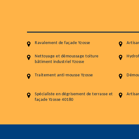
Ravalement de façade Yzosse
Artisa
Nettoyage et démoussage toiture
Hydrof
bâtiment industriel Yzosse
Traitement anti-mousse Yzosse
Démous
Spécialiste en dégrisement de terrasse et
Artisa
façade Yzosse 40180