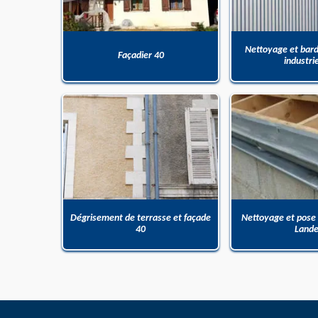
Nettoyage et bar
Façadier 40
industri
Dégrisement de terrasse et façade
Nettoyage et pose
40
Land