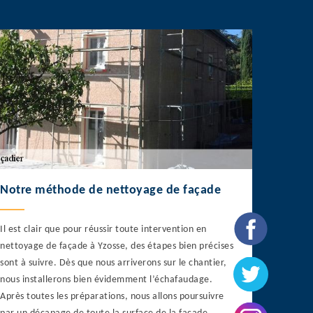
Notre méthode de nettoyage de façade
Il est clair que pour réussir toute intervention en
nettoyage de façade à Yzosse, des étapes bien précises
sont à suivre. Dès que nous arriverons sur le chantier,
nous installerons bien évidemment l’échafaudage.
Après toutes les préparations, nous allons poursuivre