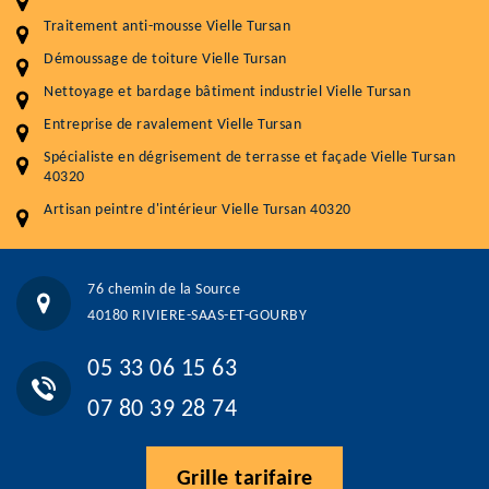
Nettoyageb toiture
4 € / m²
Traitement anti-mousse Vielle Tursan
Démoussage toiture
9 € / m²
Démoussage de toiture Vielle Tursan
Nettoyage et bardage bâtiment industriel Vielle Tursan
Traitement hydrofuge toiture
9 € / m²
Entreprise de ravalement Vielle Tursan
5.0
(118avis)
Spécialiste en dégrisement de terrasse et façade Vielle Tursan
Artisant local recommander
40320
Matériaux de qualité
Artisan peintre d'intérieur Vielle Tursan 40320
Professionnalisme et réactivité
05 33 06 15 63
07 80 39 28 74
76 chemin de la Source
76 chemin de la Source 40180 RIVIERE-SAAS-ET-GOURBY
40180 RIVIERE-SAAS-ET-GOURBY
Vos données sont protégées
Réponse en moins de 24h
05 33 06 15 63
07 80 39 28 74
Grille tarifaire