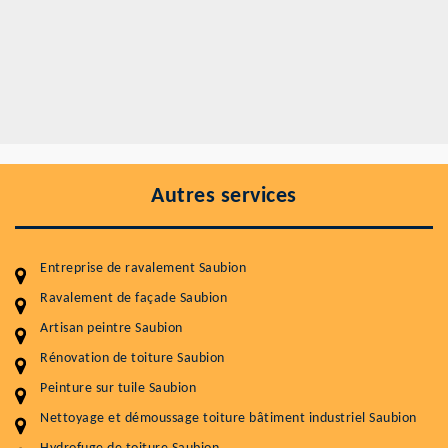
Autres services
Entreprise de ravalement Saubion
Ravalement de façade Saubion
Artisan peintre Saubion
Entretenir votre toiture, c'est préserver sa
durabilité
Rénovation de toiture Saubion
Peinture sur tuile Saubion
Plus de 15 ans d'expérience en couverture et facade
Nettoyage et démoussage toiture bâtiment industriel Saubion
Service
Prix au m²