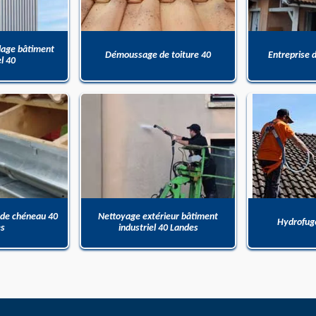
dage bâtiment
Démoussage de toiture 40
Entreprise 
el 40
 de chéneau 40
Nettoyage extérieur bâtiment
Hydrofuge
es
industriel 40 Landes