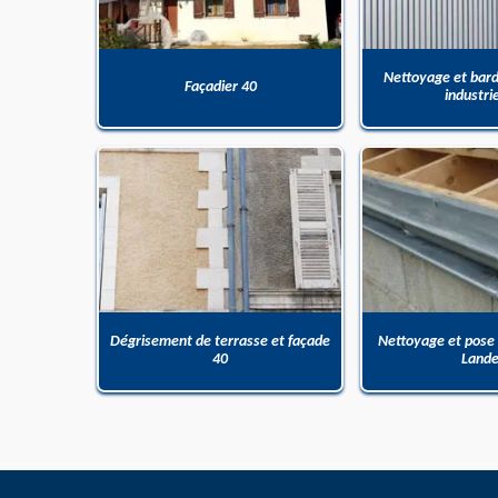
Nettoyage et bar
Façadier 40
industri
Dégrisement de terrasse et façade
Nettoyage et pose
40
Land