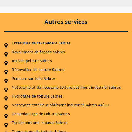
Autres services
Entreprise de ravalement Sabres
Ravalement de façade Sabres
Artisan peintre Sabres
Entretenir votre toiture, c'est préserver sa
durabilité
Rénovation de toiture Sabres
Peinture sur tuile Sabres
Plus de 15 ans d'expérience en couverture et facade
Nettoyage et démoussage toiture bâtiment industriel Sabres
Service
Prix au m²
Hydrofuge de toiture Sabres
Nettoyageb toiture
4 € / m²
Nettoyage extérieur bâtiment industriel Sabres 40630
Désamiantage de toiture Sabres
Démoussage toiture
9 € / m²
Traitement anti-mousse Sabres
Traitement hydrofuge toiture
9 € / m²
Démoussage de toiture Sabres