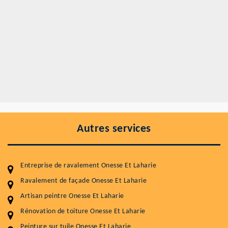
Autres services
Entreprise de ravalement Onesse Et Laharie
Ravalement de façade Onesse Et Laharie
Artisan peintre Onesse Et Laharie
Rénovation de toiture Onesse Et Laharie
Peinture sur tuile Onesse Et Laharie