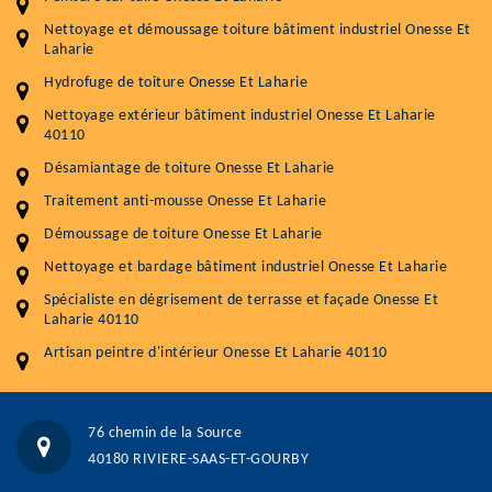
Entretenir votre toiture, c'est préserver sa
durabilité
Nettoyage et démoussage toiture bâtiment industriel Onesse Et
Laharie
Plus de 15 ans d'expérience en couverture et facade
Hydrofuge de toiture Onesse Et Laharie
Service
Prix au m²
Nettoyage extérieur bâtiment industriel Onesse Et Laharie
40110
Nettoyageb toiture
4 € / m²
Désamiantage de toiture Onesse Et Laharie
Démoussage toiture
9 € / m²
Traitement anti-mousse Onesse Et Laharie
Démoussage de toiture Onesse Et Laharie
Traitement hydrofuge toiture
9 € / m²
Nettoyage et bardage bâtiment industriel Onesse Et Laharie
5.0
(118avis)
Spécialiste en dégrisement de terrasse et façade Onesse Et
Artisant local recommander
Laharie 40110
Matériaux de qualité
Artisan peintre d'intérieur Onesse Et Laharie 40110
Professionnalisme et réactivité
05 33 06 15 63
07 80 39 28 74
76 chemin de la Source
76 chemin de la Source 40180 RIVIERE-SAAS-ET-GOURBY
40180 RIVIERE-SAAS-ET-GOURBY
Vos données sont protégées
Réponse en moins de 24h