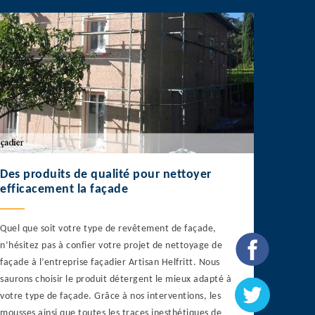
Des produits de qualité pour nettoyer
efficacement la façade
Quel que soit votre type de revêtement de façade,
n’hésitez pas à confier votre projet de nettoyage de
façade à l’entreprise façadier Artisan Helfritt. Nous
saurons choisir le produit détergent le mieux adapté à
votre type de façade. Grâce à nos interventions, les
mousses ainsi que toutes les traces inesthétiques de