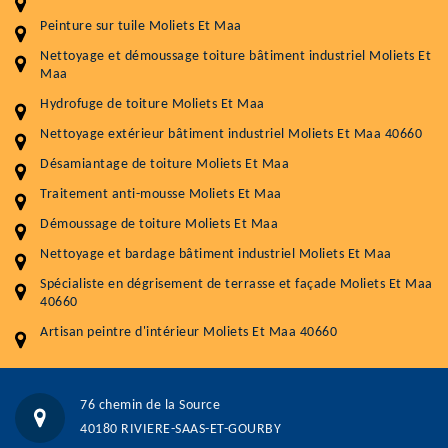
Entretenir votre toiture, c'est préserver sa
Peinture sur tuile Moliets Et Maa
durabilité
Nettoyage et démoussage toiture bâtiment industriel Moliets Et
Plus de 15 ans d'expérience en couverture et facade
Maa
Hydrofuge de toiture Moliets Et Maa
Service
Prix au m²
Nettoyage extérieur bâtiment industriel Moliets Et Maa 40660
Nettoyageb toiture
4 € / m²
Désamiantage de toiture Moliets Et Maa
Démoussage toiture
9 € / m²
Traitement anti-mousse Moliets Et Maa
Démoussage de toiture Moliets Et Maa
Traitement hydrofuge toiture
9 € / m²
Nettoyage et bardage bâtiment industriel Moliets Et Maa
5.0
(118avis)
Spécialiste en dégrisement de terrasse et façade Moliets Et Maa
Artisant local recommander
40660
Matériaux de qualité
Artisan peintre d'intérieur Moliets Et Maa 40660
Professionnalisme et réactivité
05 33 06 15 63
07 80 39 28 74
76 chemin de la Source
76 chemin de la Source 40180 RIVIERE-SAAS-ET-GOURBY
40180 RIVIERE-SAAS-ET-GOURBY