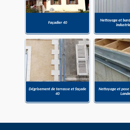
Nettoyage et bar
Façadier 40
industri
Dégrisement de terrasse et façade
Nettoyage et pose
40
Land