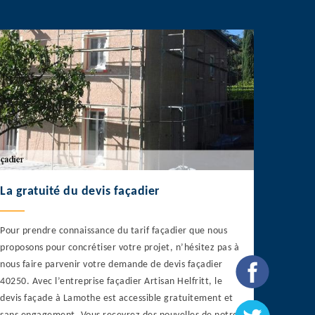
La gratuité du devis façadier
Pour prendre connaissance du tarif façadier que nous
proposons pour concrétiser votre projet, n’hésitez pas à
nous faire parvenir votre demande de devis façadier
40250. Avec l’entreprise façadier Artisan Helfritt, le
devis façade à Lamothe est accessible gratuitement et