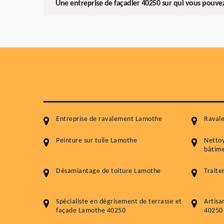
Une entreprise de façadier 40250 sur qui vous pouv
Entreprise de ravalement Lamothe
Raval
Peinture sur tuile Lamothe
Netto
bâtime
Désamiantage de toiture Lamothe
Trait
Spécialiste en dégrisement de terrasse et
Artisa
façade Lamothe 40250
40250