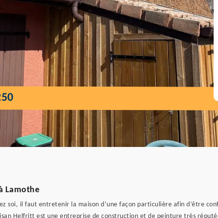
250
é à Lamothe
chez soi, il faut entretenir la maison d’une façon particulière afin d’être 
san Helfritt est une entreprise de construction et de peinture très réputée