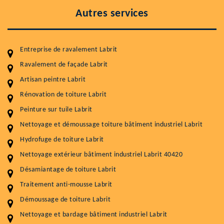
Autres services
Entreprise de ravalement Labrit
Ravalement de façade Labrit
Artisan peintre Labrit
Entretenir votre toiture, c'est préserver sa
durabilité
Rénovation de toiture Labrit
Peinture sur tuile Labrit
Plus de 15 ans d'expérience en couverture et facade
Nettoyage et démoussage toiture bâtiment industriel Labrit
Service
Prix au m²
Hydrofuge de toiture Labrit
Nettoyageb toiture
4 € / m²
Nettoyage extérieur bâtiment industriel Labrit 40420
Désamiantage de toiture Labrit
Démoussage toiture
9 € / m²
Traitement anti-mousse Labrit
Traitement hydrofuge toiture
9 € / m²
Démoussage de toiture Labrit
5.0
(118avis)
Nettoyage et bardage bâtiment industriel Labrit