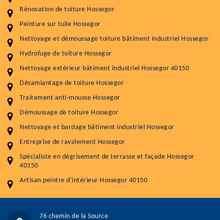
Rénovation de toiture Hossegor
Entretenir votre toiture, c'est préserver sa
Peinture sur tuile Hossegor
durabilité
Nettoyage et démoussage toiture bâtiment industriel Hossegor
Plus de 15 ans d'expérience en couverture et facade
Hydrofuge de toiture Hossegor
Nettoyage extérieur bâtiment industriel Hossegor 40150
Service
Prix au m²
Désamiantage de toiture Hossegor
Nettoyageb toiture
4 € / m²
Traitement anti-mousse Hossegor
Démoussage toiture
9 € / m²
Démoussage de toiture Hossegor
Nettoyage et bardage bâtiment industriel Hossegor
Traitement hydrofuge toiture
9 € / m²
Entreprise de ravalement Hossegor
5.0
(118avis)
Spécialiste en dégrisement de terrasse et façade Hossegor
Artisant local recommander
40150
Matériaux de qualité
Artisan peintre d'intérieur Hossegor 40150
Professionnalisme et réactivité
05 33 06 15 63
07 80 39 28 74
76 chemin de la Source