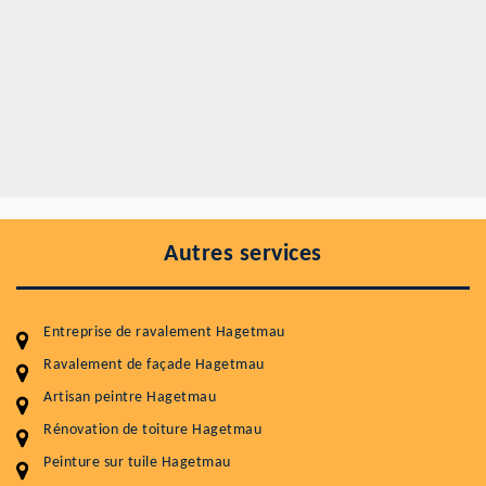
Autres services
Entreprise de ravalement Hagetmau
Ravalement de façade Hagetmau
Artisan peintre Hagetmau
Entretenir votre toiture, c'est préserver sa
Rénovation de toiture Hagetmau
durabilité
Peinture sur tuile Hagetmau