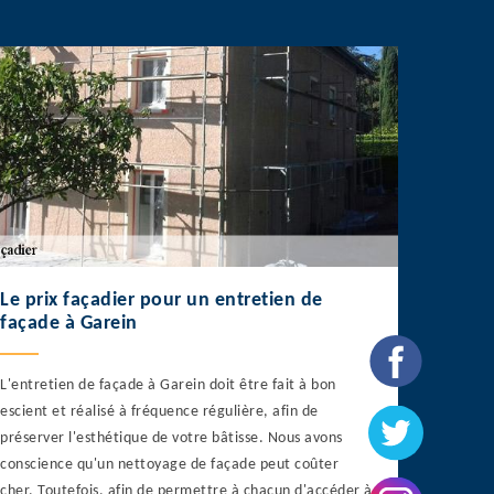
Le prix façadier pour un entretien de
façade à Garein
L'entretien de façade à Garein doit être fait à bon
escient et réalisé à fréquence régulière, afin de
préserver l'esthétique de votre bâtisse. Nous avons
conscience qu'un nettoyage de façade peut coûter
cher. Toutefois, afin de permettre à chacun d'accéder à