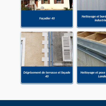
Nettoyage et bar
Façadier 40
industri
Dégrisement de terrasse et façade
Nettoyage et pose
40
Land