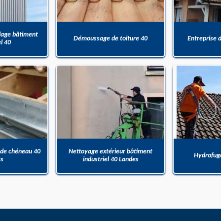
dage bâtiment
Démoussage de toiture 40
Entreprise 
el 40
 de chéneau 40
Nettoyage extérieur bâtiment
Hydrofuge
es
industriel 40 Landes