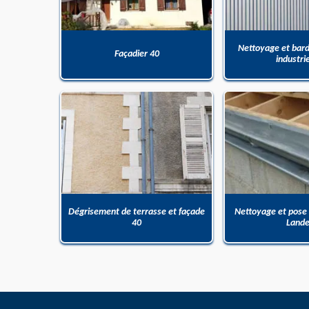
Nettoyage et bar
Façadier 40
industri
Dégrisement de terrasse et façade
Nettoyage et pose
40
Land