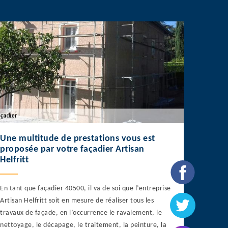
Une multitude de prestations vous est
proposée par votre façadier Artisan
Helfritt
En tant que façadier 40500, il va de soi que l’entreprise
Artisan Helfritt soit en mesure de réaliser tous les
travaux de façade, en l’occurrence le ravalement, le
nettoyage, le décapage, le traitement, la peinture, la