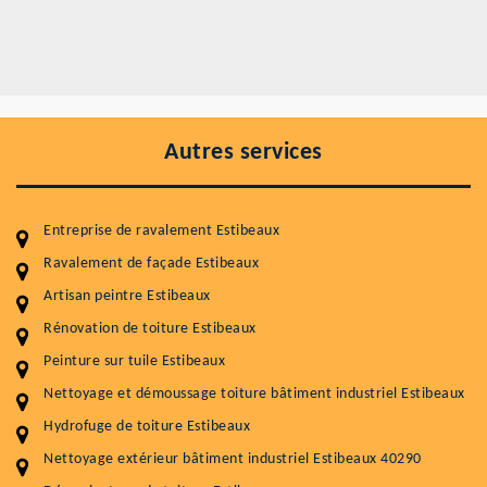
Autres services
Entreprise de ravalement Estibeaux
Ravalement de façade Estibeaux
Artisan peintre Estibeaux
Entretenir votre toiture, c'est préserver sa
Rénovation de toiture Estibeaux
durabilité
Peinture sur tuile Estibeaux
Plus de 15 ans d'expérience en couverture et facade
Nettoyage et démoussage toiture bâtiment industriel Estibeaux
Hydrofuge de toiture Estibeaux
Service
Prix au m²
Nettoyage extérieur bâtiment industriel Estibeaux 40290
Nettoyageb toiture
4 € / m²