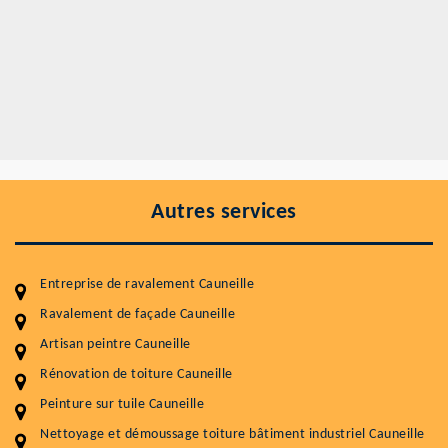
Autres services
Entreprise de ravalement Cauneille
Ravalement de façade Cauneille
Artisan peintre Cauneille
Entretenir votre toiture, c'est préserver sa
Rénovation de toiture Cauneille
durabilité
Peinture sur tuile Cauneille
Plus de 15 ans d'expérience en couverture et facade
Nettoyage et démoussage toiture bâtiment industriel Cauneille