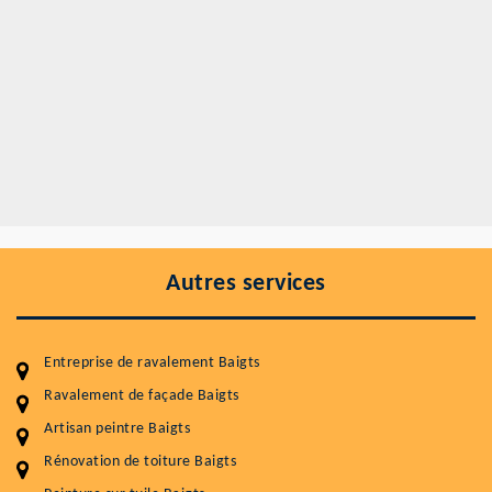
Autres services
Entreprise de ravalement Baigts
Ravalement de façade Baigts
Artisan peintre Baigts
Entretenir votre toiture, c'est préserver sa
durabilité
Rénovation de toiture Baigts