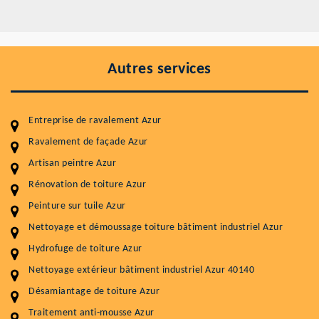
Autres services
Entreprise de ravalement Azur
Ravalement de façade Azur
Artisan peintre Azur
Entretenir votre toiture, c'est préserver sa
durabilité
Rénovation de toiture Azur
Peinture sur tuile Azur
Plus de 15 ans d'expérience en couverture et facade
Nettoyage et démoussage toiture bâtiment industriel Azur
Service
Prix au m²
Hydrofuge de toiture Azur
Nettoyageb toiture
4 € / m²
Nettoyage extérieur bâtiment industriel Azur 40140
Désamiantage de toiture Azur
Démoussage toiture
9 € / m²
Traitement anti-mousse Azur