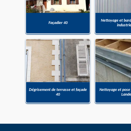
Nettoyage et bar
Façadier 40
industri
Dégrisement de terrasse et façade
Nettoyage et pose
40
Land