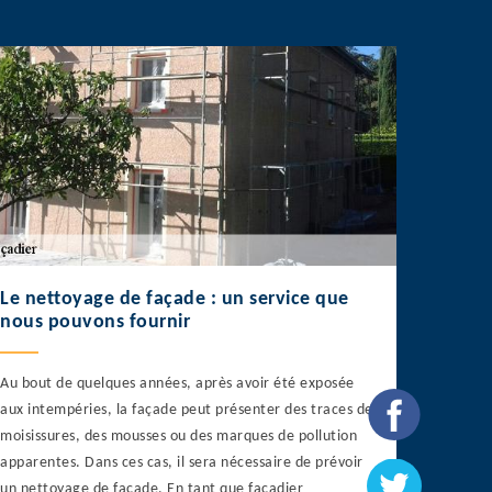
Le nettoyage de façade : un service que
nous pouvons fournir
Au bout de quelques années, après avoir été exposée
aux intempéries, la façade peut présenter des traces de
moisissures, des mousses ou des marques de pollution
apparentes. Dans ces cas, il sera nécessaire de prévoir
un nettoyage de façade. En tant que façadier