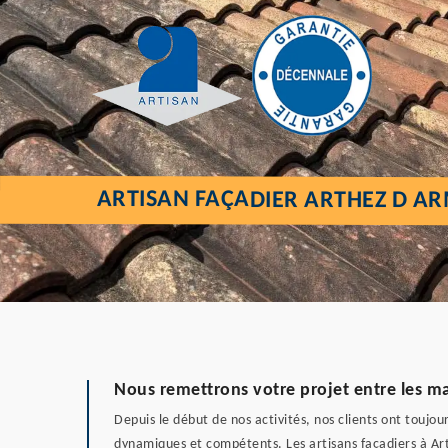
ARTISAN FAÇADIER ARTHEZ D A
Nous remettrons votre projet entre les ma
Depuis le début de nos activités, nos clients ont toujou
dynamiques et compétents. Les artisans façadiers à Arth