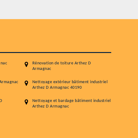
Service
Nettoyageb toiture
Démoussage toiture
Traitement hydrofuge toiture
5.0
(118avis)
Artisant local recommander
gnac
Rénovation de toiture Arthez D
Matériaux de qualité
Armagnac
Professionnalisme et réactivité
D Armagnac
Nettoyage extérieur bâtiment industriel
Arthez D Armagnac 40190
05 33 06 15 63
07 80 39 
76 chemin de la Source 40180 RIVIERE
 D
Nettoyage et bardage bâtiment industriel
Arthez D Armagnac
GOURBY
Vos données sont protégées
Réponse en 