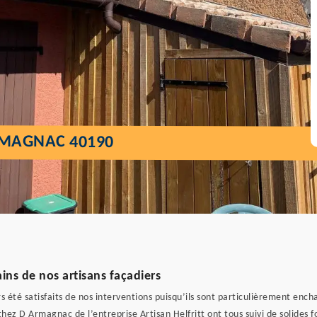
RMAGNAC 40190
ins de nos artisans façadiers
rs été satisfaits de nos interventions puisqu’ils sont particulièrement ench
ez D Armagnac de l’entreprise Artisan Helfritt ont tous suivi de solides fo